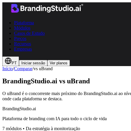
Plataforma
Módulos
Casos de Estudo
Preços
Recursos
Empresas
PT
Iniciar sessão
Ver planos
Início
/
Comparar
/
vs uBrand
BrandingStudio.ai vs
uBrand
O uBrand é o concorrente mais próximo do BrandingStudio.ai ao nível 
onde cada plataforma se destaca.
BrandingStudio.ai
Plataforma de branding com IA para todo o ciclo de vida
7 módulos
•
Da estratégia à monitorização