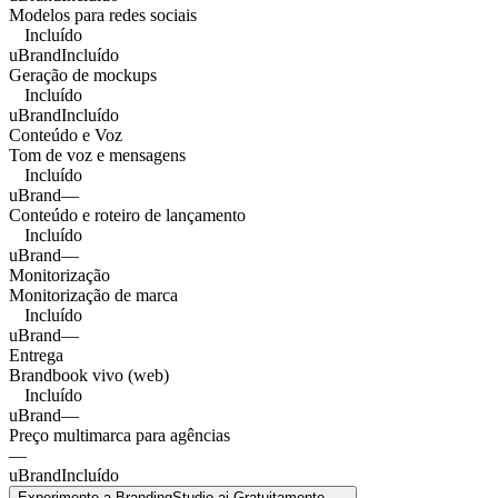
Modelos para redes sociais
Incluído
uBrand
Incluído
Geração de mockups
Incluído
uBrand
Incluído
Conteúdo e Voz
Tom de voz e mensagens
Incluído
uBrand
—
Conteúdo e roteiro de lançamento
Incluído
uBrand
—
Monitorização
Monitorização de marca
Incluído
uBrand
—
Entrega
Brandbook vivo (web)
Incluído
uBrand
—
Preço multimarca para agências
—
uBrand
Incluído
Experimente a BrandingStudio.ai Gratuitamente
→