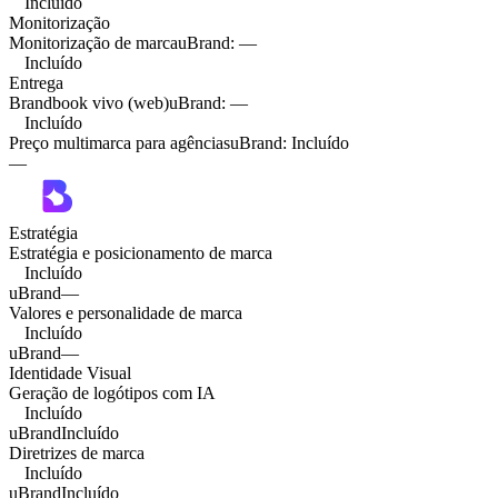
Incluído
Monitorização
Monitorização de marca
uBrand
:
—
Incluído
Entrega
Brandbook vivo (web)
uBrand
:
—
Incluído
Preço multimarca para agências
uBrand
:
Incluído
—
Estratégia
Estratégia e posicionamento de marca
Incluído
uBrand
—
Valores e personalidade de marca
Incluído
uBrand
—
Identidade Visual
Geração de logótipos com IA
Incluído
uBrand
Incluído
Diretrizes de marca
Incluído
uBrand
Incluído