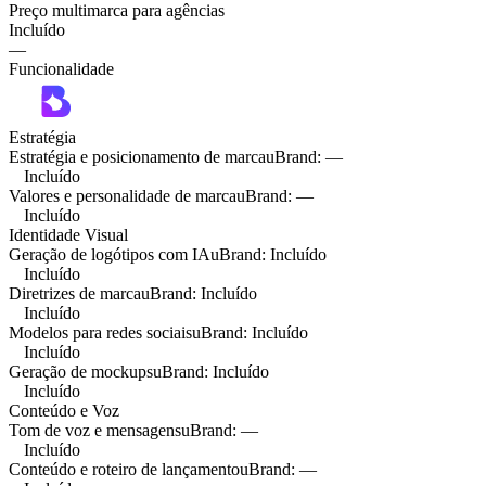
Preço multimarca para agências
Incluído
—
Funcionalidade
Estratégia
Estratégia e posicionamento de marca
uBrand
:
—
Incluído
Valores e personalidade de marca
uBrand
:
—
Incluído
Identidade Visual
Geração de logótipos com IA
uBrand
:
Incluído
Incluído
Diretrizes de marca
uBrand
:
Incluído
Incluído
Modelos para redes sociais
uBrand
:
Incluído
Incluído
Geração de mockups
uBrand
:
Incluído
Incluído
Conteúdo e Voz
Tom de voz e mensagens
uBrand
:
—
Incluído
Conteúdo e roteiro de lançamento
uBrand
:
—