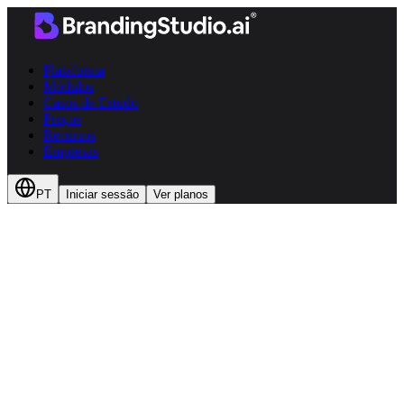
Plataforma
Módulos
Casos de Estudo
Preços
Recursos
Empresas
PT
Iniciar sessão
Ver planos