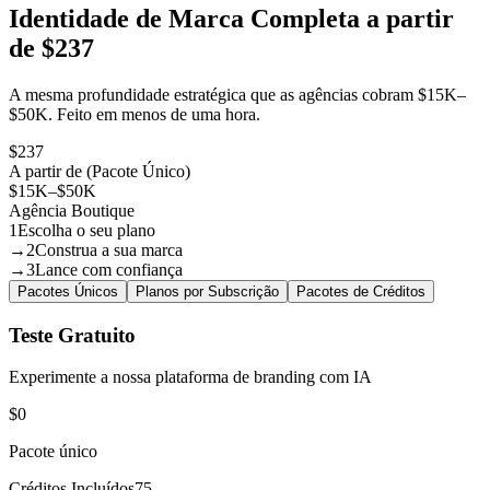
Identidade de Marca Completa a partir
de $237
A mesma profundidade estratégica que as agências cobram $15K–
$50K. Feito em menos de uma hora.
$237
A partir de (Pacote Único)
$15K–$50K
Agência Boutique
1
Escolha o seu plano
→
2
Construa a sua marca
→
3
Lance com confiança
Pacotes Únicos
Planos por Subscrição
Pacotes de Créditos
Teste Gratuito
Experimente a nossa plataforma de branding com IA
$0
Pacote único
Créditos Incluídos
75