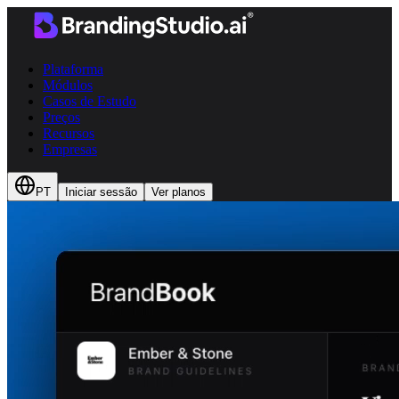
Plataforma
Módulos
Casos de Estudo
Preços
Recursos
Empresas
PT
Iniciar sessão
Ver planos