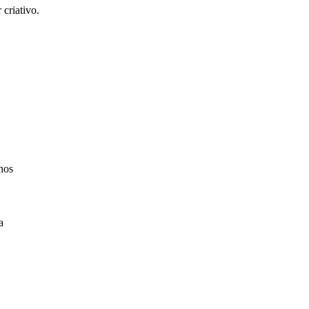
criativo.
nos
a