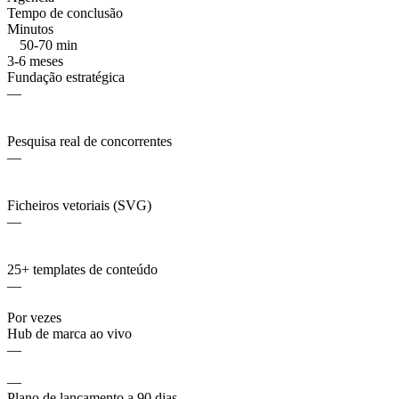
Tempo de conclusão
Minutos
50-70 min
3-6 meses
Fundação estratégica
—
Pesquisa real de concorrentes
—
Ficheiros vetoriais (SVG)
—
25+ templates de conteúdo
—
Por vezes
Hub de marca ao vivo
—
—
Plano de lançamento a 90 dias