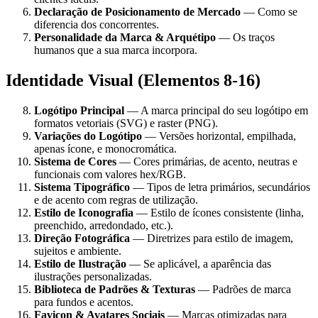
Declaração de Posicionamento de Mercado
— Como se
diferencia dos concorrentes.
Personalidade da Marca & Arquétipo
— Os traços
humanos que a sua marca incorpora.
Identidade Visual (Elementos 8-16)
Logótipo Principal
— A marca principal do seu logótipo em
formatos vetoriais (SVG) e raster (PNG).
Variações do Logótipo
— Versões horizontal, empilhada,
apenas ícone, e monocromática.
Sistema de Cores
— Cores primárias, de acento, neutras e
funcionais com valores hex/RGB.
Sistema Tipográfico
— Tipos de letra primários, secundários
e de acento com regras de utilização.
Estilo de Iconografia
— Estilo de ícones consistente (linha,
preenchido, arredondado, etc.).
Direção Fotográfica
— Diretrizes para estilo de imagem,
sujeitos e ambiente.
Estilo de Ilustração
— Se aplicável, a aparência das
ilustrações personalizadas.
Biblioteca de Padrões & Texturas
— Padrões de marca
para fundos e acentos.
Favicon & Avatares Sociais
— Marcas otimizadas para