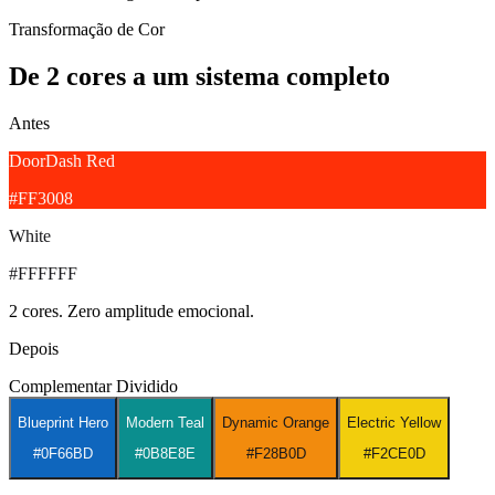
Transformação de Cor
De 2 cores a um sistema completo
Antes
DoorDash Red
#FF3008
White
#FFFFFF
2 cores. Zero amplitude emocional.
Depois
Complementar Dividido
Blueprint Hero
Modern Teal
Dynamic Orange
Electric Yellow
#0F66BD
#0B8E8E
#F28B0D
#F2CE0D