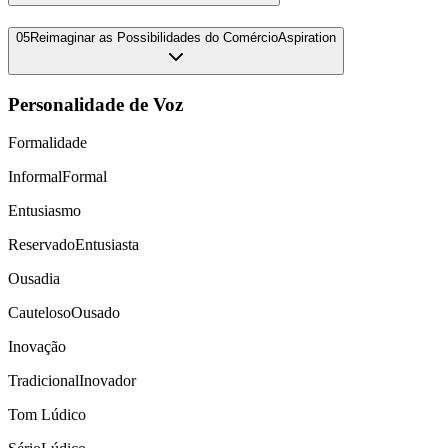
05
Reimaginar as Possibilidades do Comércio
Aspiration
Personalidade de Voz
Formalidade
Informal
Formal
Entusiasmo
Reservado
Entusiasta
Ousadia
Cauteloso
Ousado
Inovação
Tradicional
Inovador
Tom Lúdico