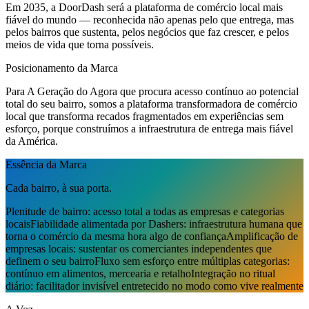
Em 2035, a DoorDash será a plataforma de comércio local mais
fiável do mundo — reconhecida não apenas pelo que entrega, mas
pelos bairros que sustenta, pelos negócios que faz crescer, e pelos
meios de vida que torna possíveis.
Posicionamento da Marca
Para A Geração do Agora que procura acesso contínuo ao potencial
total do seu bairro, somos a plataforma transformadora de comércio
local que transforma recados fragmentados em experiências sem
esforço, porque construímos a infraestrutura de entrega mais fiável
da América.
Essência da Marca
Cada bairro, à sua porta.
Plenitude de bairro: acesso total a todas as empresas e categorias
locais
Fiabilidade alimentada por Dashers: infraestrutura humana que
torna o comércio da mesma hora algo de confiança
Amplificação de
empresas locais: sustentar os comerciantes independentes que
definem o seu bairro
Fluxo sem esforço entre múltiplas categorias:
contínuo em alimentos, mercearia e retalho
Integração no ritual
diário: facilitador invisível entretecido no modo como vive realmente