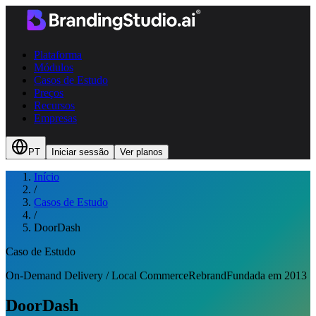
Plataforma
Módulos
Casos de Estudo
Preços
Recursos
Empresas
PT
Iniciar sessão
Ver planos
Início
/
Casos de Estudo
/
DoorDash
Caso de Estudo
On-Demand Delivery / Local Commerce
Rebrand
Fundada em
2013
DoorDash