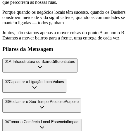
que percorrem as nossas ruas.
Porque quando os negócios locais têm sucesso, quando os Dashers
constroem meios de vida significativos, quando as comunidades se
mantêm ligadas — todos ganham.
Juntos, não estamos apenas a mover coisas do ponto A ao ponto B.
Estamos a mover bairros para a frente, uma entrega de cada vez.
Pilares da Mensagem
01
A Infraestrutura do Bairro
Differentiators
02
Capacitar a Ligação Local
Values
03
Reclamar o Seu Tempo Precioso
Purpose
04
Tornar o Comércio Local Essencial
Impact